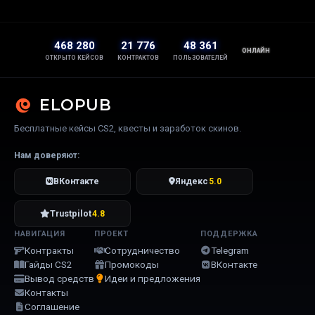
468 280
21 776
48 361
ОНЛАЙН
ОТКРЫТО КЕЙСОВ
КОНТРАКТОВ
ПОЛЬЗОВАТЕЛЕЙ
ELOPUB
Бесплатные кейсы CS2, квесты и заработок скинов.
Нам доверяют:
ВКонтакте
Яндекс
5.0
Trustpilot
4.8
НАВИГАЦИЯ
ПРОЕКТ
ПОДДЕРЖКА
Контракты
Сотрудничество
Telegram
Гайды CS2
Промокоды
ВКонтакте
Вывод средств
Идеи и предложения
Контакты
Соглашение