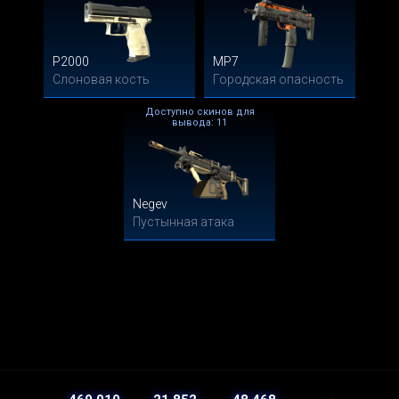
P2000
MP7
Слоновая кость
Городская опасность
Доступно скинов для
вывода: 11
Negev
Пустынная атака