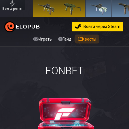
Все дропы
Дорогие
ELOPUB
Войти
через Steam
Играть
Гайд
Квесты
FONBET