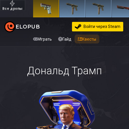
Все дропы
Дорогие
ELOPUB
Войти
через Steam
Играть
Гайд
Квесты
Дональд Трамп