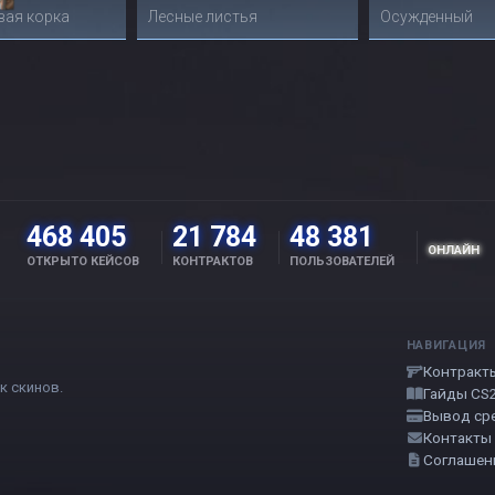
вая корка
Лесные листья
Осужденный
468 405
21 784
48 381
ОНЛАЙН
ОТКРЫТО КЕЙСОВ
КОНТРАКТОВ
ПОЛЬЗОВАТЕЛЕЙ
НАВИГАЦИЯ
Контракт
к скинов.
Гайды CS
Вывод ср
Контакты
Соглашен