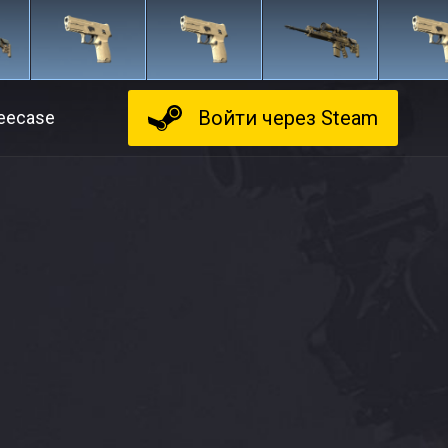
Войти
через Steam
eecase