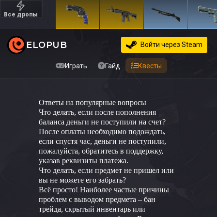
Все дропы
Дорогие
ELOPUB
Войти
через Steam
Играть
Гайд
Квесты
Ответы на популярные вопросы
Что делать, если после пополнения
баланса деньги не поступили на счет?
После оплаты необходимо подождать,
если спустя час, деньги не поступили,
пожалуйста, обратитесь в поддержку,
указав реквизиты платежа.
Что делать, если предмет не пришел или
вы не можете его забрать?
Всё просто! Наиболее частые причины
проблем с выводом предмета – бан
трейда, скрытый инвентарь или