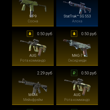
MP9
StatTrak™ SG 553
Сосна
Алоха
0.50 руб
0.50 руб
AUG
MAG-7
Рота коммандо
Оксид меди
2.29 руб
0.50 руб
M4A4
AUG
Мейнфрейм
Рота коммандо