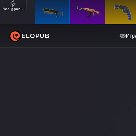
Все дропы
Дорогие
ELOPUB
Игр