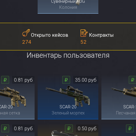
Сувенирный AUG
Колония
Контракты
Открыто кейсов
52
274
Инвентарь пользователя
0.81 руб
35.00 руб
CAR-20
SCAR-20
SCAR-
ная сетка
Зеленый морпех
Песчаная
0.81 руб
0.50 руб