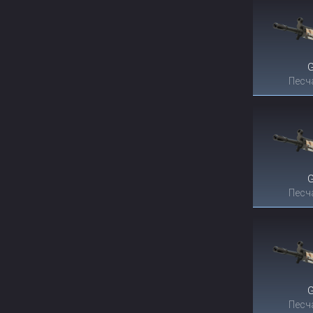
Песч
Песч
Песч