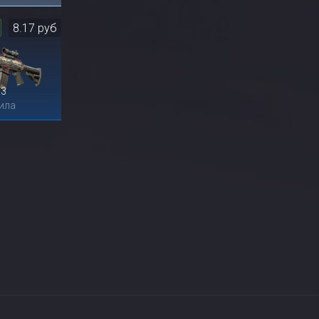
8.17 руб
53
ила