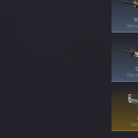
S
Песча
Песч
Окс