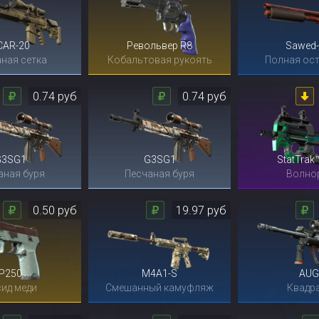
CAR-20
Револьвер R8
Sawed-
ная сетка
Кобальтовая рукоять
Полная ос
0.74 руб
0.74 руб
G3SG1
G3SG1
StatTrak
аная буря
Песчаная буря
Волно
0.50 руб
19.97 руб
P250
M4A1-S
AUG
ид меди
Смешанный камуфляж
Квадр