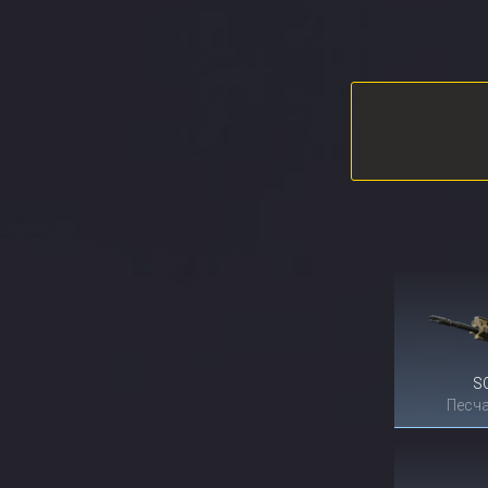
S
Песча