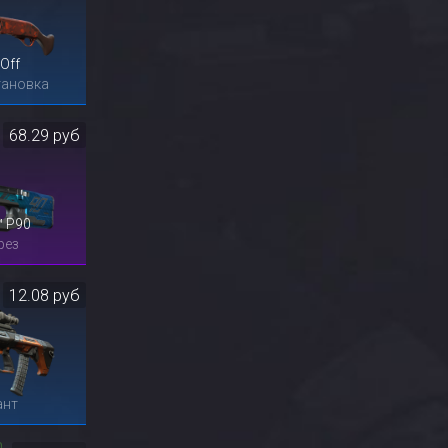
Off
тановка
68.29 руб
™ P90
рез
12.08 руб
ант