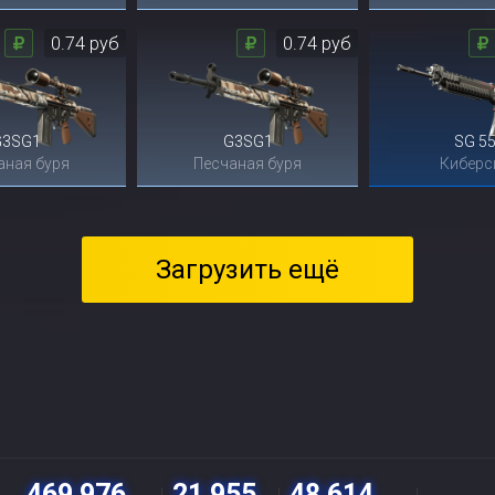
0.74 руб
0.74 руб
G3SG1
G3SG1
SG 5
аная буря
Песчаная буря
Киберс
Загрузить ещё
469 976
21 955
48 614