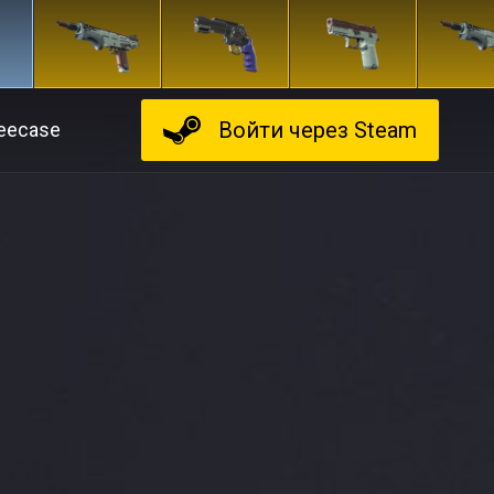
Войти
через Steam
eecase