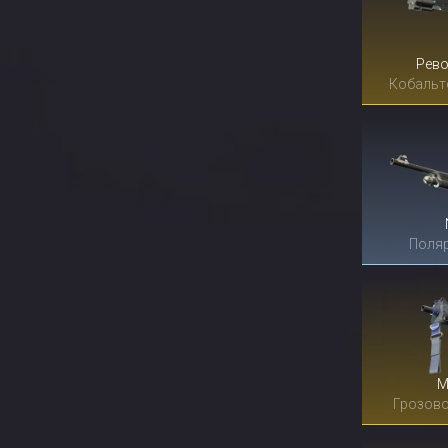
Рево
Кобальт
Поляр
M
Грозов