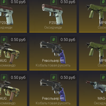
0.50 руб
0.50 руб
P250
P250
MP
ид меди
Оксид меди
Сосн
0.50 руб
0.50 руб
AUG
Револьвер R8
MP
 коммандо
Кобальтовая рукоять
Сосн
0.50 руб
0.50 руб
AUG
Револьвер R8
MAG-
 коммандо
Кобальтовая рукоять
Оксид 