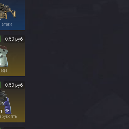
v
 атака
0.50 руб
0
меди
0.50 руб
ер R8
 рукоять