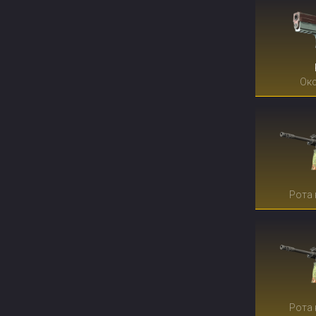
Окс
Рота
Рота