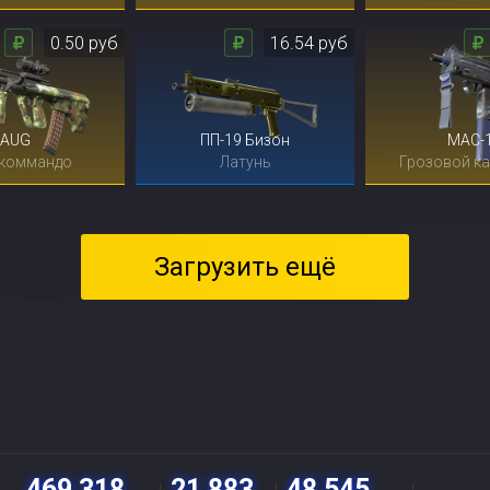
0.50 руб
16.54 руб
AUG
ПП-19 Бизон
MAC-
 коммандо
Латунь
Грозовой к
Загрузить ещё
469 318
21 883
48 545