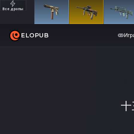
Все дропы
Дорогие
ELOPUB
Игр
十