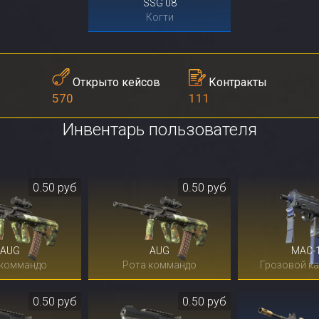
SSG 08
Когти
Контракты
Открыто кейсов
111
570
Инвентарь пользователя
0.50 руб
0.50 руб
AUG
AUG
MAC-
 коммандо
Рота коммандо
Грозовой к
0.50 руб
0.50 руб