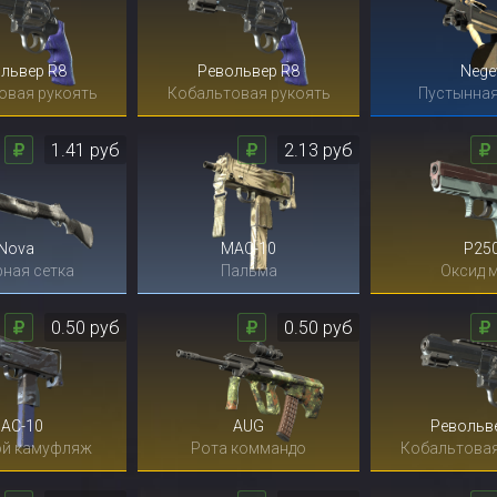
львер R8
Револьвер R8
Nege
овая рукоять
Кобальтовая рукоять
Пустынная
1.41 руб
2.13 руб
Nova
MAC-10
P25
ная сетка
Пальма
Оксид 
0.50 руб
0.50 руб
AC-10
AUG
Револьв
ой камуфляж
Рота коммандо
Кобальтовая