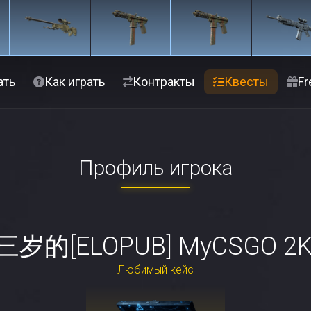
ать
Как играть
Контракты
Квесты
Fr
Профиль игрока
三岁的[ELOPUB] MyCSGO 2K
Любимый кейс