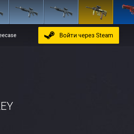
Войти
через Steam
eecase
EY