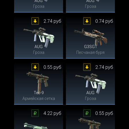
AUG
AUG
Гроза
Гроза
2.74 руб
0.74 руб
AUG
G3SG1
Гроза
Песчаная буря
0.55 руб
2.74 руб
Tec-9
AUG
Армейская сетка
Гроза
4.22 руб
0.55 руб