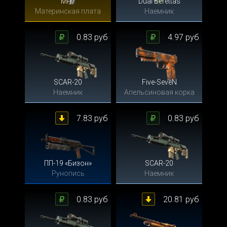
MP7
Dual Berettas
Материнская плата
Наемник
0.83 руб
4.97 руб
SCAR-20
Five-SeveN
Наемник
Апельсиновая корка
7.83 руб
0.83 руб
ПП-19 «Бизон»
SCAR-20
Рунопись
Наемник
0.83 руб
20.81 руб