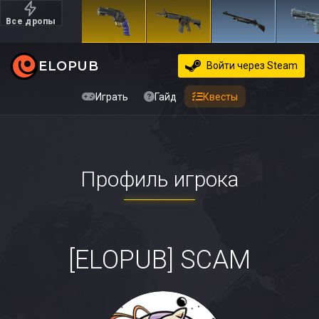
Все дропы
Дорогие
ELOPUB
Войти
через Steam
Играть
Гайд
Квесты
Профиль игрока
[ELOPUB] SCAM