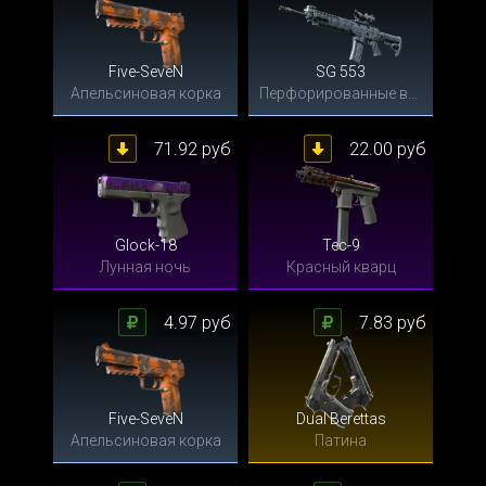
Five-SeveN
SG 553
Апельсиновая корка
Перфорированные волны
71.92 руб
22.00 руб
Glock-18
Tec-9
Лунная ночь
Красный кварц
4.97 руб
7.83 руб
Five-SeveN
Dual Berettas
Апельсиновая корка
Патина