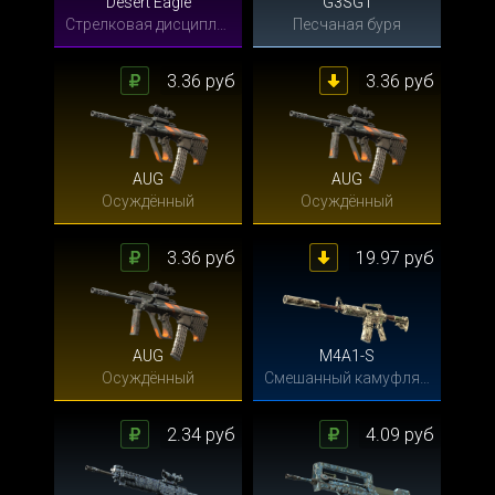
Desert Eagle
G3SG1
Стрелковая дисциплина
Песчаная буря
3.36 руб
3.36 руб
AUG
AUG
Осуждённый
Осуждённый
3.36 руб
19.97 руб
AUG
M4A1-S
Осуждённый
Смешанный камуфляж
2.34 руб
4.09 руб