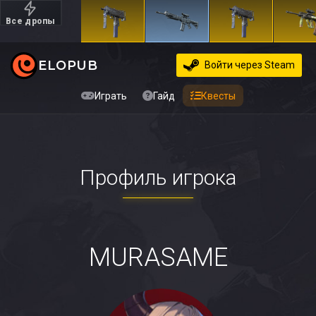
Все дропы
Дорогие
ELOPUB
Войти
через Steam
Играть
Гайд
Квесты
Профиль игрока
MURASAME