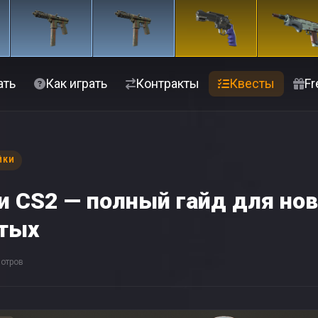
ать
Как играть
Контракты
Квесты
Fr
ЙКИ
и CS2 — полный гайд для нов
тых
отров