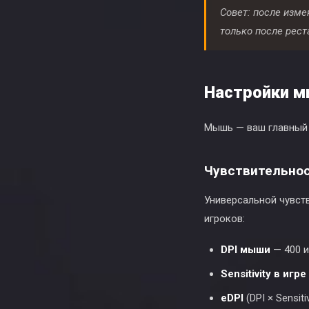
Совет: после изм
только после рест
Настройки 
Мышь — ваш главный 
Чувствительност
Универсальной чувств
игроков:
DPI мыши
— 400 и
Sensitivity в игре
eDPI
(DPI × Sensit