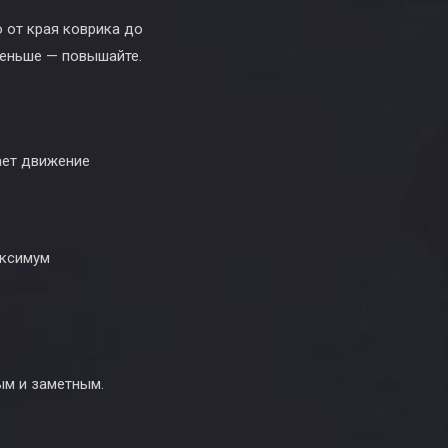
 от края коврика до
меньше — повышайте.
ает движение
аксимум
ым и заметным.