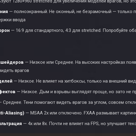
зуют 1280×960 stretched для увеличения моделей врагов, но э
ния
— полноэкранный. Не оконный, не безрамочный — только 
ержки ввода
орон
— 16:9 для стандартного, 4:3 для stretched. Попробуйте об
 шейдеров
— Низкое или Среднее. На высоких настройках появ
идеть врагов
делей
— Низкое. Не влияет на хитбоксы, только на внешний вид
фектов
— Низкое. Дым и взрывы выглядят проще, но зато не 
 Среднее. Тени помогают видеть врагов за углом, совсем откл
i-Aliasing)
— MSAA 2x или отключено. FXAA размывает картин
ильтрация
— 4x или 8x. Почти не влияет на FPS, но улучшает те