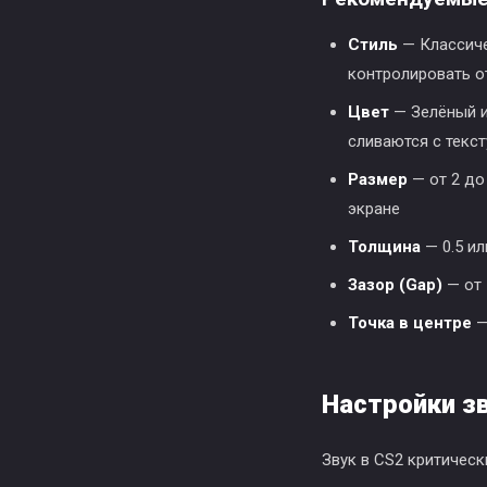
Стиль
— Классичес
контролировать о
Цвет
— Зелёный и
сливаются с текс
Размер
— от 2 до
экране
Толщина
— 0.5 ил
Зазор (Gap)
— от 
Точка в центре
—
Настройки з
Звук в CS2 критическ