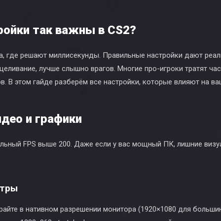
ройки так важны в CS2?
гра, где решают миллисекунды. Правильные настройки дают реа
целивание, лучше слышно врагов. Многие про-игроки тратят ча
. В этом гайде разберём все настройки, которые влияют на ваш
идео и графики
ильный FPS выше 200. Даже если у вас мощный ПК, лишние виз
етры
райте в нативном разрешении монитора (1920×1080 для больши