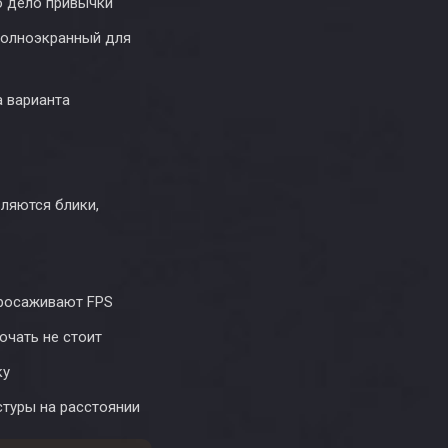
то дело привычки
полноэкранный для
а варианта
ляются блики,
просаживают FPS
ючать не стоит
ку
кстуры на расстоянии