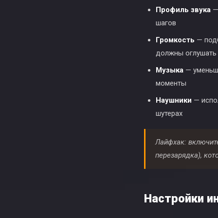
Профиль звука
—
шагов
Громкость
— подб
должны оглушать
Музыка
— уменьши
моменты
Наушники
— испол
шутерах
Лайфхак: включите
перезарядка), кот
Настройки и