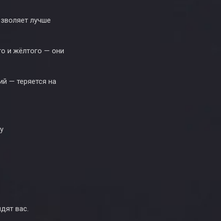
озволяет лучше
го и жёлтого — они
й — теряется на
у
дят вас.