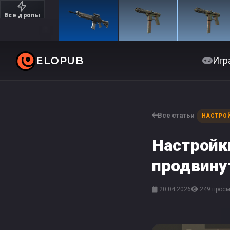
Все дропы
Дорогие
ELOPUB
Игр
Все статьи
НАСТРО
Настройк
продвину
20.04.2026
249 просм