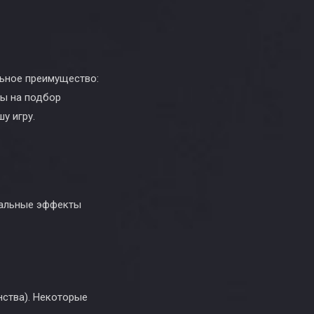
льное преимущество:
сы на подбор
у игру.
уальные эффекты
нства). Некоторые