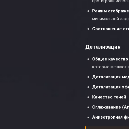
про-игроки исполь
Режим отображе
минимальной зад
Соотношение ст
Детализация
Общее качество
которые мешают в
Детализация мо
Детализация эф
Качество теней
—
Сглаживание (Ant
Анизотропная ф