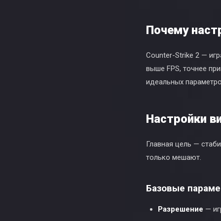
Почему наст
Counter-Strike 2 — и
выше FPS, точнее при
идеальных параметров
Настройки в
Главная цель — стаб
только мешают.
Базовые парам
Разрешение
— иг