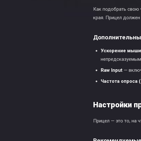
Как подобрать свою ч
края. Прицел должен 
Дополнительны
Ускорение мыши
непредсказуемым
Raw Input
— включ
Частота опроса (P
Настройки п
Прицел — это то, на 
Рекомендуемые