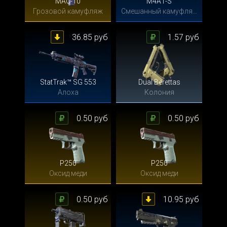
MAC-10
M4A1-S
Грозовой камуфляж
Смешанный камуфляж
36.85 руб
1.57 руб
StatTrak™ SG 553
Dual Berettas
Алоха
Колония
0.50 руб
0.50 руб
P250
P250
Оксид меди
Оксид меди
0.50 руб
10.95 руб