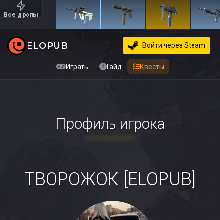
Все дропы
Дорогие
ELOPUB
Войти
через Steam
Играть
Гайд
Квесты
Профиль игрока
ТВОРОЖОК [ELOPUB]