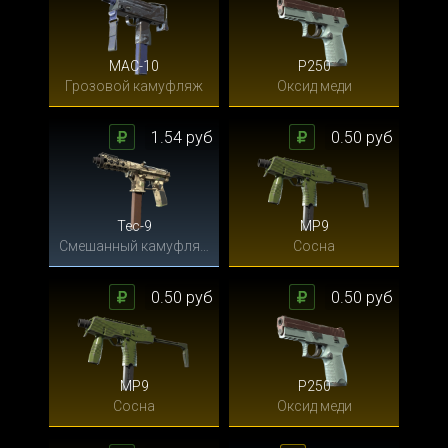
MAC-10
P250
Грозовой камуфляж
Оксид меди
1.54 руб
0.50 руб
Tec-9
MP9
Смешанный камуфляж
Сосна
0.50 руб
0.50 руб
MP9
P250
Сосна
Оксид меди