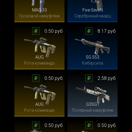
MAC-10
Five-SeveN
Грозовой камуфляж
Серебряный кварц
0.50 руб
8.17 руб
AUG
SG 553
Рота коммандо
Киберсила
0.50 руб
2.58 руб
AUG
G3SG1
Рота коммандо
Полярный камуфляж
0.50 руб
0.50 руб