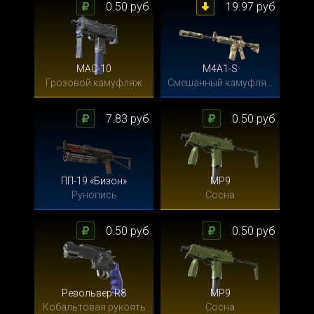
0.50 руб
19.97 руб
MAC-10
M4A1-S
Грозовой камуфляж
Смешанный камуфляж
7.83 руб
0.50 руб
ПП-19 «Бизон»
MP9
Рунопись
Сосна
0.50 руб
0.50 руб
Револьвер R8
MP9
Кобальтовая рукоять
Сосна