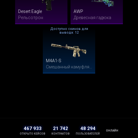
Desert Eagle
AWP
Рельсотрон
Древесная гадюка
Доступно скинов для
вывода: 12
M4A1-S
Смешанный камуфляж
467 933
21 742
48 294
ОНЛАЙН
ОТКРЫТО КЕЙСОВ
КОНТРАКТОВ
ПОЛЬЗОВАТЕЛЕЙ