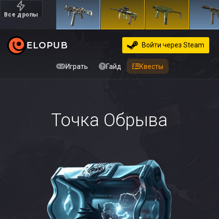
Все дропы
Дорогие
ELOPUB
Войти
через Steam
Играть
Гайд
Квесты
Точка Обрыва