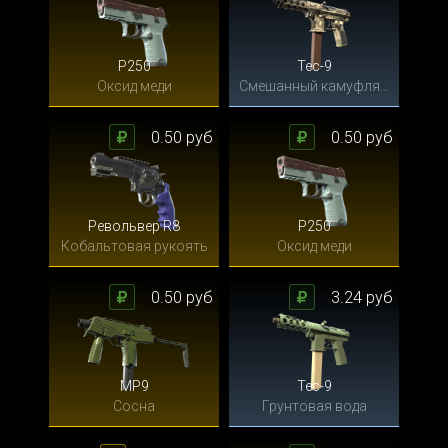
P250
Tec-9
Оксид меди
Смешанный камуфляж
0.50 руб
0.50 руб
Револьвер R8
P250
Кобальтовая рукоять
Оксид меди
0.50 руб
3.24 руб
MP9
Tec-9
Сосна
Грунтовая вода