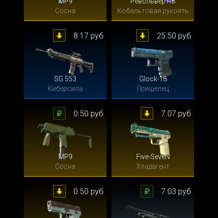
MP9
Револьвер R8
Сосна
Кобальтовая рукоять
8.17 руб
25.50 руб
SG 553
Glock-18
Киберсила
Пришелец
0.50 руб
7.07 руб
MP9
Five-SeveN
Сосна
Хладагент
0.50 руб
7.03 руб