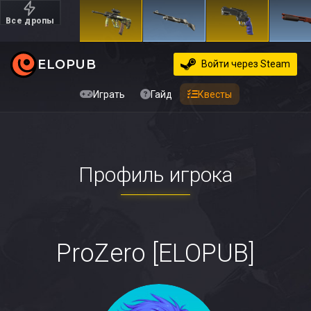
Все дропы
Дорогие
ELOPUB
Войти
через Steam
Играть
Гайд
Квесты
Профиль игрока
ProZero [ELOPUB]