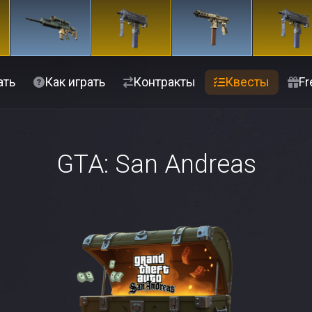
ать
Как играть
Контракты
Квесты
Fr
GTA: San Andreas