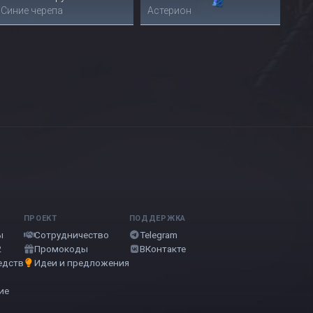
Синие черепа
Астерион
ПРОЕКТ
ПОДДЕРЖКА
ы
Сотрудничество
Telegram
2
Промокоды
ВКонтакте
едств
Идеи и предложения
ие