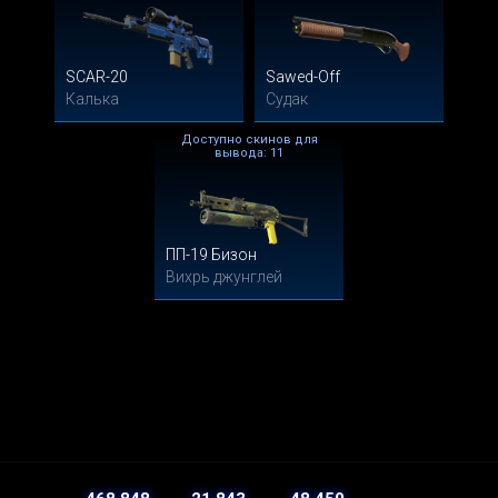
SCAR-20
Sawed-Off
Калька
Судак
Доступно скинов для
вывода: 11
ПП-19 Бизон
Вихрь джунглей