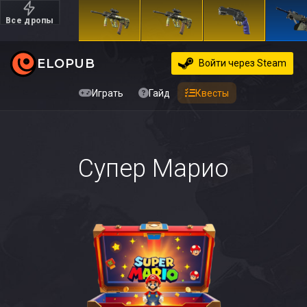
Все дропы
Дорогие
ELOPUB
Войти
через Steam
Играть
Гайд
Квесты
Супер Марио