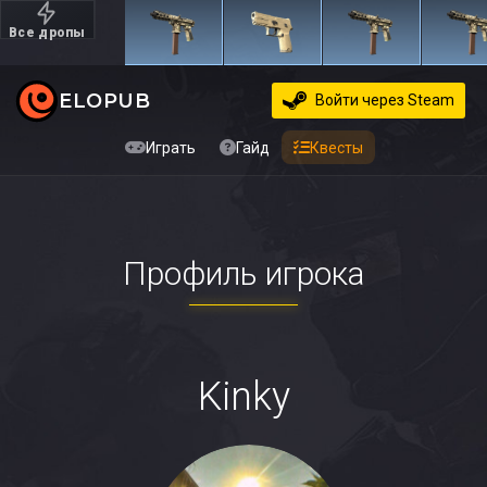
Все дропы
Дорогие
ELOPUB
Войти
через Steam
Играть
Гайд
Квесты
Профиль игрока
Kinky