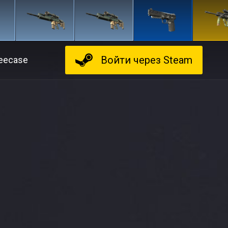
Войти
через Steam
eecase