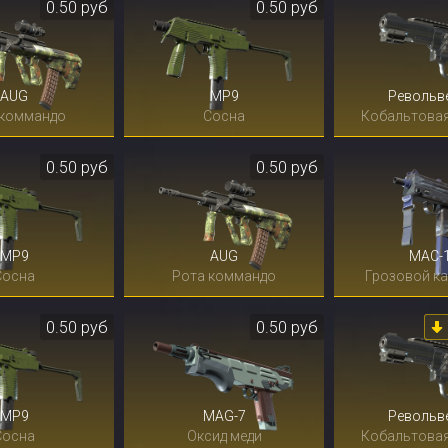
0.50 руб
0.50 руб
AUG
MP9
Револьв
 коммандо
Сосна
Кобальтовая
0.50 руб
0.50 руб
MP9
AUG
MAC-
Сосна
Рота коммандо
Грозовой к
0.50 руб
0.50 руб
MP9
MAG-7
Револьв
Сосна
Оксид меди
Кобальтовая