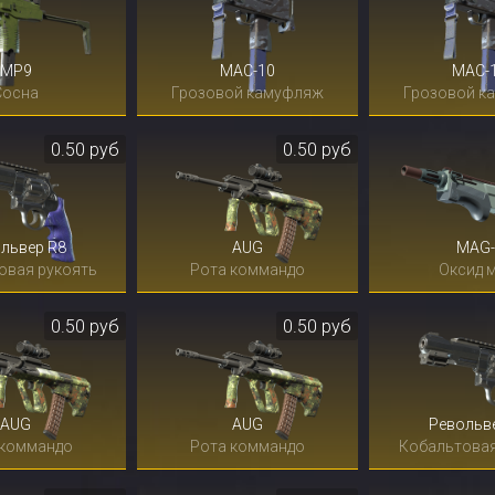
MP9
MAC-10
MAC-
Сосна
Грозовой камуфляж
Грозовой к
0.50 руб
0.50 руб
львер R8
AUG
MAG-
овая рукоять
Рота коммандо
Оксид 
0.50 руб
0.50 руб
AUG
AUG
Револьв
 коммандо
Рота коммандо
Кобальтовая