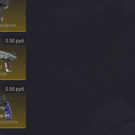
10
амуфляж
0.50 руб
7
меди
0.50 руб
ер R8
 рукоять