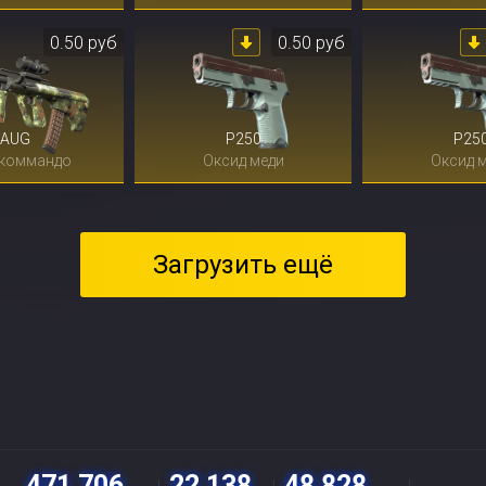
0.50 руб
0.50 руб
AUG
P250
P25
 коммандо
Оксид меди
Оксид 
Загрузить ещё
471 706
22 138
48 828