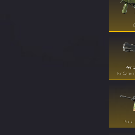
Рево
Кобальт
Рота