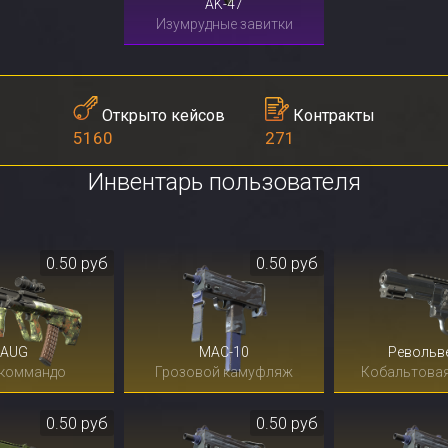
AK-47
Изумрудные завитки
Контракты
Открыто кейсов
271
5160
Инвентарь пользователя
0.50 руб
0.50 руб
AUG
MAC-10
Револьв
 коммандо
Грозовой камуфляж
Кобальтовая
0.50 руб
0.50 руб