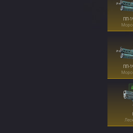
ПП-1
Моро
ПП-1
Моро
Лес