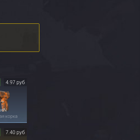
4.97 руб
veN
ая корка
7.40 руб