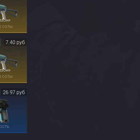
изон»
 соты
7.40 руб
изон»
 соты
26.97 руб
0
ость