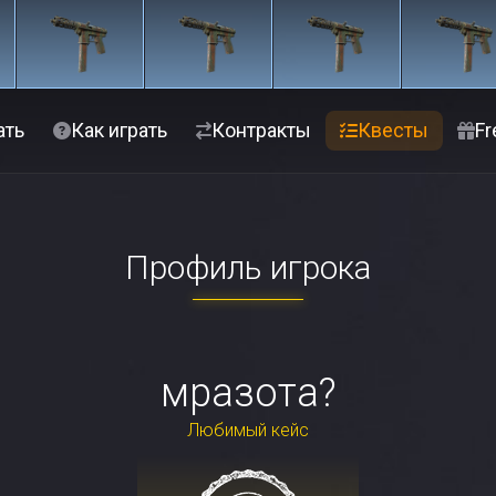
ать
Как играть
Контракты
Квесты
Fr
Профиль игрока
мразота?
Любимый кейс