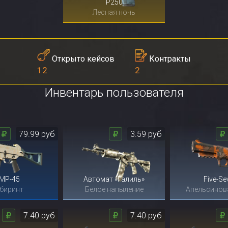
P250
Лесная ночь
Контракты
Открыто кейсов
2
12
Инвентарь пользователя
79.99 руб
3.59 руб
MP-45
Автомат «Галиль»
Five-Se
биринт
Белое напыление
Апельсинов
7.40 руб
7.40 руб