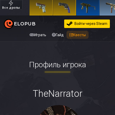
Все дропы
Дорогие
ELOPUB
Войти
через Steam
Играть
Гайд
Квесты
Профиль игрока
TheNarrator