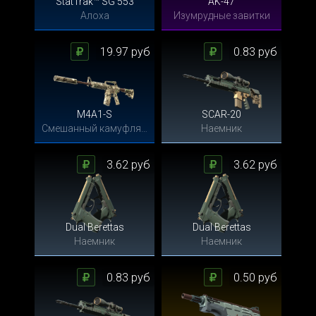
StatTrak™ SG 553
AK-47
Алоха
Изумрудные завитки
19.97 руб
0.83 руб
M4A1-S
SCAR-20
Смешанный камуфляж
Наемник
3.62 руб
3.62 руб
Dual Berettas
Dual Berettas
Наемник
Наемник
0.83 руб
0.50 руб