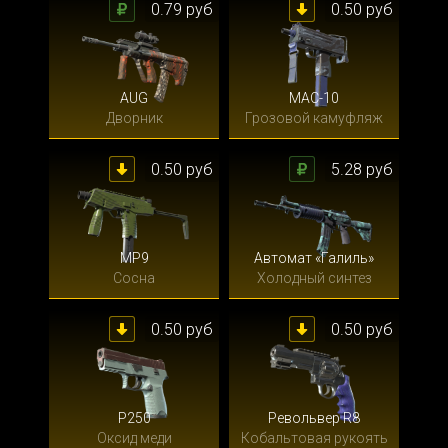
0.79 руб
0.50 руб
AUG
MAC-10
Дворник
Грозовой камуфляж
0.50 руб
5.28 руб
MP9
Автомат «Галиль»
Сосна
Холодный синтез
0.50 руб
0.50 руб
P250
Револьвер R8
Оксид меди
Кобальтовая рукоять