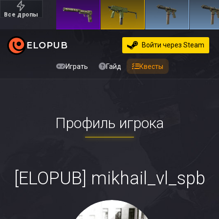
Все дропы
Дорогие
ELOPUB
Войти
через Steam
Играть
Гайд
Квесты
Профиль игрока
[ELOPUB] mikhail_vl_spb