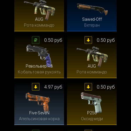
AUG
Sawed-Off
Рота коммандо
Ветеран
0.50 руб
0.50 руб
Револьвер R8
AUG
Кобальтовая рукоять
Рота коммандо
4.97 руб
0.50 руб
Five-SeveN
P250
Апельсиновая корка
Оксид меди