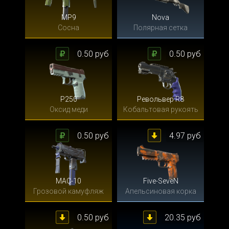
MP9
Nova
Сосна
Полярная сетка
0.50 руб
0.50 руб
P250
Револьвер R8
Оксид меди
Кобальтовая рукоять
0.50 руб
4.97 руб
MAC-10
Five-SeveN
Грозовой камуфляж
Апельсиновая корка
0.50 руб
20.35 руб