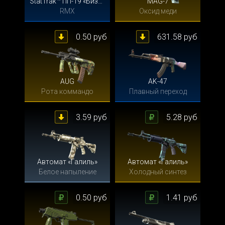
StatTrak™ ПП-19 «Бизон»
MAG-7
RMX
Оксид меди
0.50 руб
631.58 руб
AUG
AK-47
Рота коммандо
Плавный переход
3.59 руб
5.28 руб
Автомат «Галиль»
Автомат «Галиль»
Белое напыление
Холодный синтез
0.50 руб
1.41 руб