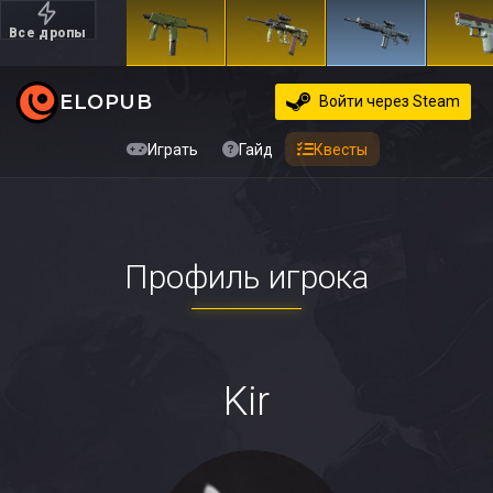
Все дропы
Дорогие
ELOPUB
Войти
через Steam
Играть
Гайд
Квесты
Профиль игрока
Kir