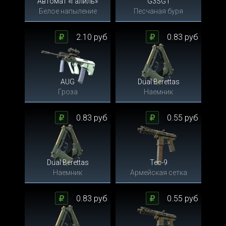
Автомат «Галиль»
G3SG1
Белое напыление
Песчаная буря
2.10 руб
0.83 руб
AUG
Dual Berettas
Гроза
Наемник
0.83 руб
0.55 руб
Dual Berettas
Tec-9
Наемник
Армейская сетка
0.83 руб
0.55 руб