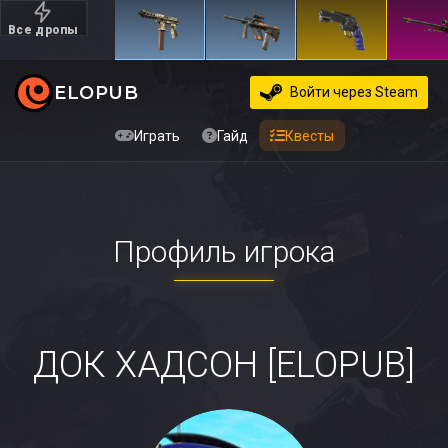
Все дропы
Дорогие
ELOPUB
Войти
через Steam
Играть
Гайд
Квесты
Профиль игрока
ДОК ХАДСОН [ELOPUB]