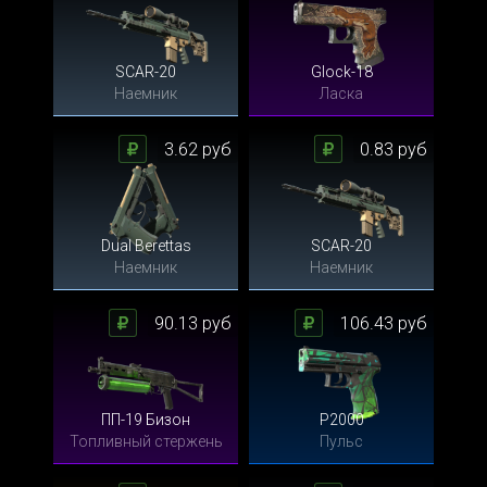
SCAR-20
Glock-18
Наемник
Ласка
3.62 руб
0.83 руб
Dual Berettas
SCAR-20
Наемник
Наемник
90.13 руб
106.43 руб
ПП-19 Бизон
P2000
Топливный стержень
Пульс