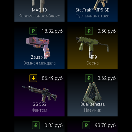
MAC-10
StatTrak™ MP5-SD
Карамельное яблоко
Пустынная атака
18.32 руб
0.50 руб
Zeus x27
MP9
Земная мандала
Сосна
86.49 руб
3.62 руб
SG 553
Dual Berettas
Фантом
Наемник
0.83 руб
93.78 руб