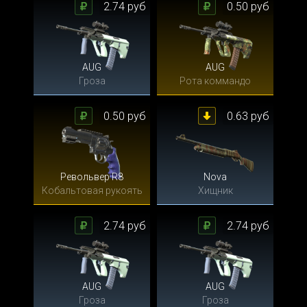
2.74 руб
0.50 руб
AUG
AUG
Гроза
Рота коммандо
0.50 руб
0.63 руб
Револьвер R8
Nova
Кобальтовая рукоять
Хищник
2.74 руб
2.74 руб
AUG
AUG
Гроза
Гроза