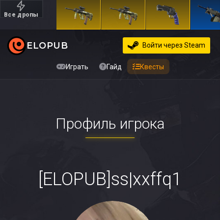
Все дропы
Дорогие
ELOPUB
Войти
через Steam
Играть
Гайд
Квесты
Профиль игрока
[ELOPUB]ss|xxffq1