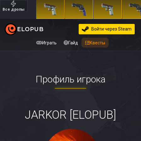
Все дропы
Дорогие
ELOPUB
Войти
через Steam
Играть
Гайд
Квесты
Профиль игрока
JARKOR [ELOPUB]