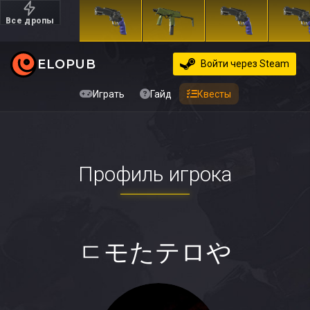
Все дропы
Дорогие
ELOPUB
Войти
через Steam
Играть
Гайд
Квесты
Профиль игрока
ㄷモたテロや