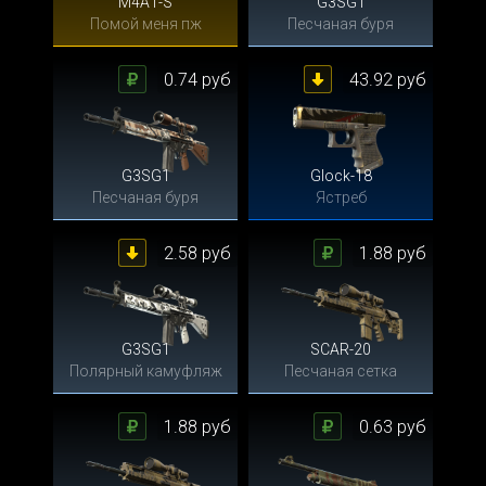
M4A1-S
G3SG1
Помой меня пж
Песчаная буря
0.74 руб
43.92 руб
G3SG1
Glock-18
Песчаная буря
Ястреб
2.58 руб
1.88 руб
G3SG1
SCAR-20
Полярный камуфляж
Песчаная сетка
1.88 руб
0.63 руб