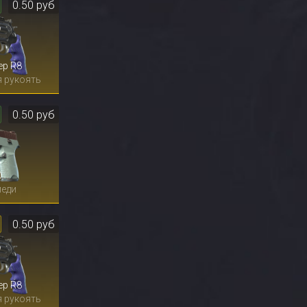
0.50 руб
ер R8
 рукоять
0.50 руб
0
меди
0.50 руб
ер R8
 рукоять