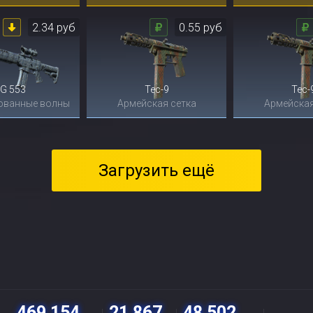
2.34 руб
0.55 руб
G 553
Tec-9
Tec-
ованные волны
Армейская сетка
Армейская
Загрузить ещё
469 154
21 867
48 502