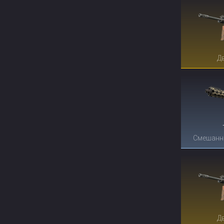
Д
Смешанн
Д