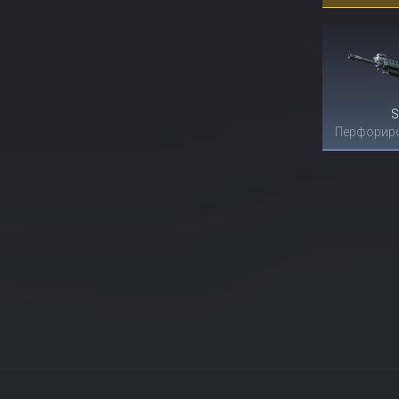
S
Перфорир