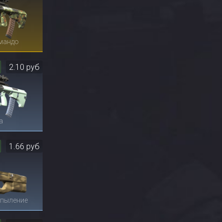
мандо
2.10 руб
а
1.66 руб
апыление