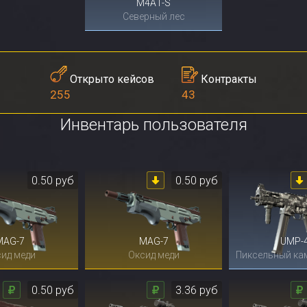
M4A1-S
Северный лес
Контракты
Открыто кейсов
43
255
Инвентарь пользователя
0.50 руб
0.50 руб
MAG-7
MAG-7
UMP-
ид меди
Оксид меди
0.50 руб
3.36 руб