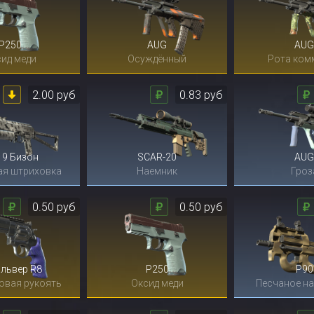
P250
AUG
AUG
ид меди
Осуждённый
Рота ком
2.00 руб
0.83 руб
19 Бизон
SCAR-20
AUG
ая штриховка
Наемник
Гроз
0.50 руб
0.50 руб
львер R8
P250
P90
овая рукоять
Оксид меди
Песчаное н