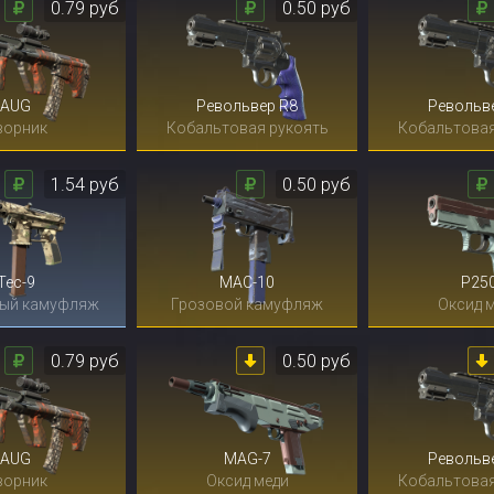
0.79 руб
0.50 руб
AUG
Револьвер R8
Револьв
ворник
Кобальтовая рукоять
Кобальтовая
1.54 руб
0.50 руб
Tec-9
MAC-10
P25
ый камуфляж
Грозовой камуфляж
Оксид 
0.79 руб
0.50 руб
AUG
MAG-7
Револьв
ворник
Оксид меди
Кобальтовая