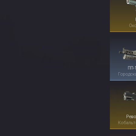
Окс
ПП-
Городск
Рево
Кобальт