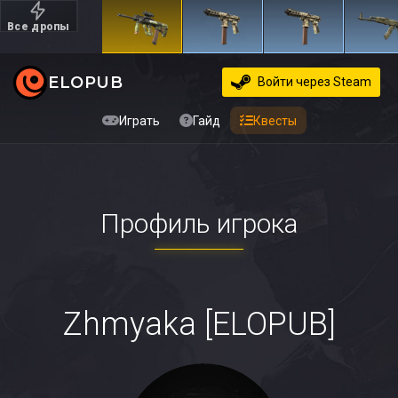
Все дропы
Дорогие
ELOPUB
Войти
через Steam
Играть
Гайд
Квесты
Профиль игрока
Zhmyaka [ELOPUB]