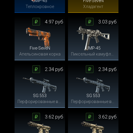
UMP-45
Five-SeveN
Теплокровное
Хладагент
4.97 руб
3.03 руб
Five-SeveN
UMP-45
Апельсиновая корка
Пиксельный камуфляж «Город»
2.34 руб
2.34 руб
SG 553
SG 553
Перфорированные волны
Перфорированные волны
3.62 руб
3.62 руб