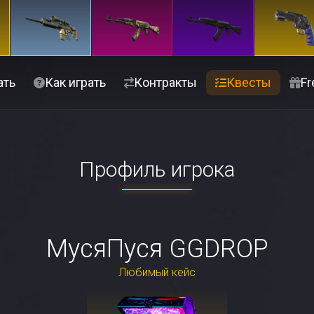
ать
Как играть
Контракты
Квесты
Fr
Профиль игрока
МусяПуся GGDROP
Любимый кейс