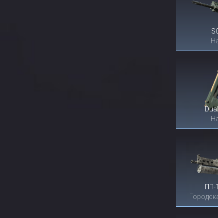
S
Н
Dual
Н
ПП-
Городск