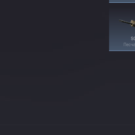
S
Песча