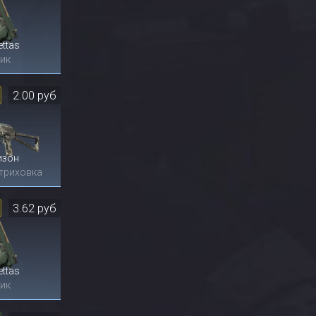
ettas
ик
2.00 руб
изон
триховка
3.62 руб
ettas
ик