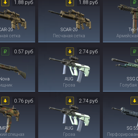
1.88 руб
1.88 руб
CAR-20
SCAR-20
Tec-
ная сетка
Песчаная сетка
Армейская
0.57 руб
2.74 руб
Nova
AUG
SSG 
ищник
Гроза
Голубая
0.76 руб
2.74 руб
MP7
AUG
SG 5
кий спецназ
Гроза
Перфорирован