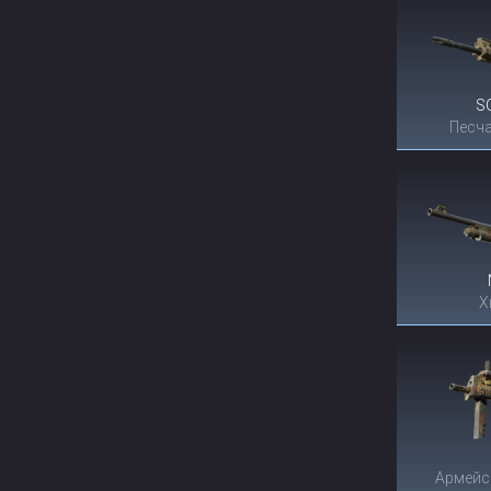
S
Песча
Х
Армейс