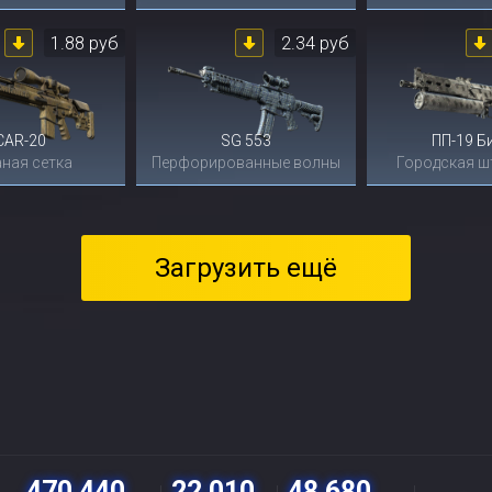
1.88 руб
2.34 руб
CAR-20
SG 553
ПП-19 Б
ная сетка
Перфорированные волны
Городская ш
Загрузить ещё
470 440
22 010
48 680