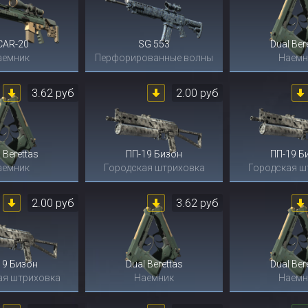
CAR-20
SG 553
Dual Ber
аемник
Перфорированные волны
Наемн
3.62 руб
2.00 руб
 Berettas
ПП-19 Бизон
ПП-19 Б
аемник
Городская штриховка
Городская ш
2.00 руб
3.62 руб
19 Бизон
Dual Berettas
Dual Ber
ая штриховка
Наемник
Наемн