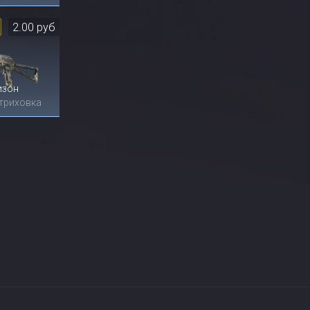
2.00 руб
изон
триховка