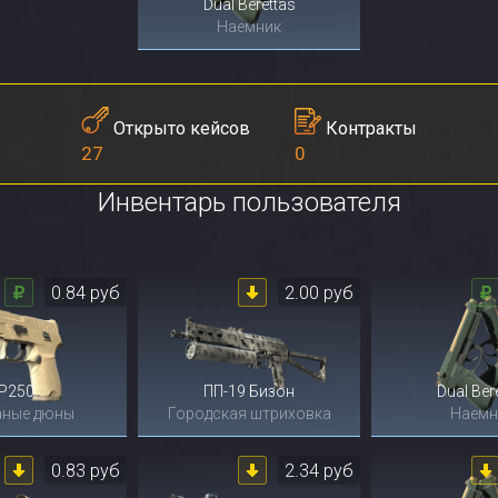
Dual Berettas
Наемник
Контракты
Открыто кейсов
0
27
Инвентарь пользователя
0.84 руб
2.00 руб
P250
ПП-19 Бизон
Dual Ber
аные дюны
Городская штриховка
Наемн
0.83 руб
2.34 руб