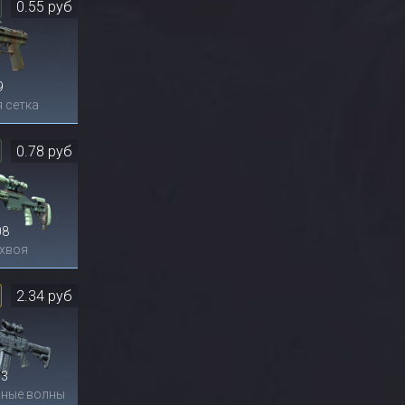
0.55 руб
9
 сетка
0.78 руб
08
 хвоя
2.34 руб
53
ные волны