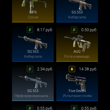
MP9
SG 553
Сосна
Киберсила
8.17 руб
0.50 руб
SG 553
AUG
Киберсила
Рота коммандо
2.34 руб
14.38 руб
SG 553
Five-SeveN
Перфорированные волны
Испытание огнём
0.55 руб
0.55 руб