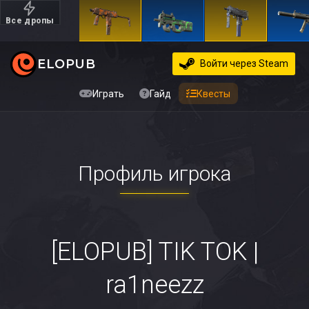
Все дропы
Дорогие
ELOPUB
Войти
через Steam
Играть
Гайд
Квесты
Профиль игрока
[ELOPUB] TIK TOK |
ra1neezz