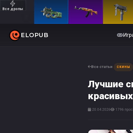
Все дропы
Дорогие
ELOPUB
Игр
Все статьи
СКИНЫ
Лучшие с
красивых
20.04.2026
1796 прос