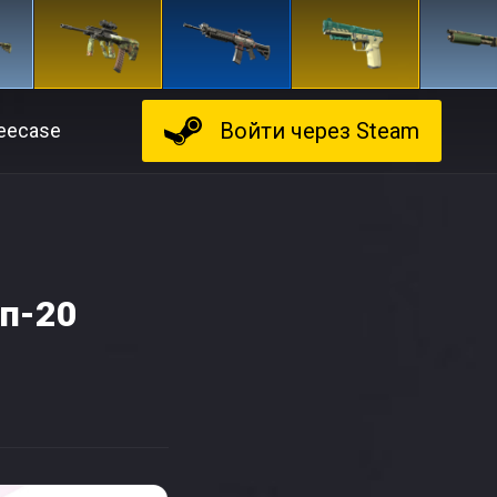
Войти
через Steam
eecase
оп-20