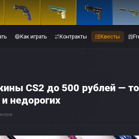
ать
Как играть
Контракты
Квесты
Fr
кины CS2 до 500 рублей — т
 и недорогих
мотров