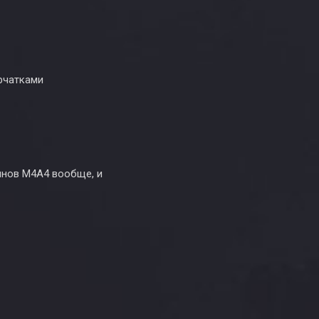
рчатками
инов M4A4 вообще, и