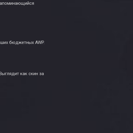
 запоминающийся
учших бюджетных AWP.
Выглядит как скин за