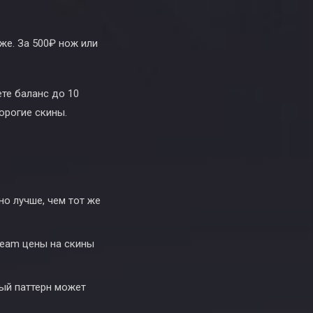
же. За 500₽ нож или
те баланс до 10
рогие скины.
но лучше, чем тот же
team цены на скины
ный паттерн может