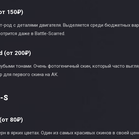
(от 150₽)
хот-род с деталями двигателя. Выделяется среди бюджетных в
трится даже в Battle-Scarred.
ed (от 200₽)
лубыми тонами. Очень фотогеничный скин, который часто выгл
 для первого скина на АК.
-S
(от 80₽)
рн в ярких цветах. Один из самых красивых скинов в своей цен