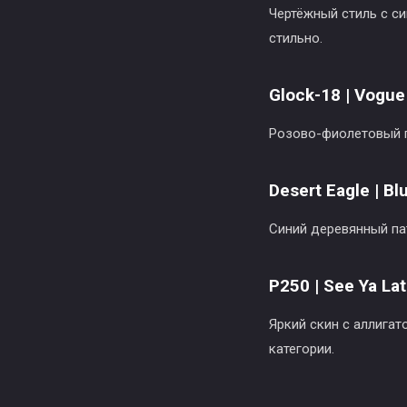
Чертёжный стиль с с
стильно.
Glock-18 | Vogue
Розово-фиолетовый г
Desert Eagle | Bl
Синий деревянный пат
P250 | See Ya La
Яркий скин с аллига
категории.