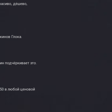
расиво, дёшево,
кинов Глока.
кин подчёркивает это.
250 в любой ценовой