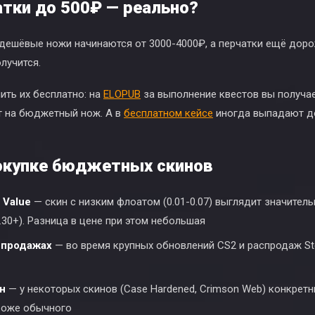
атки до 500₽ — реально?
дешёвые ножи начинаются от 3000-4000₽, а перчатки ещё доро
олучится.
ить их бесплатно: на
ELOPUB
за выполнение квестов вы получае
ит на бюджетный нож. А в
бесплатном кейсе
иногда выпадают до
окупке бюджетных скинов
 Value
— скин с низким флоатом (0.01-0.07) выглядит значитель
.30+). Разница в цене при этом небольшая
спродажах
— во время крупных обновлений CS2 и распродаж S
н
— у некоторых скинов (Case Hardened, Crimson Web) конкрет
роже обычного