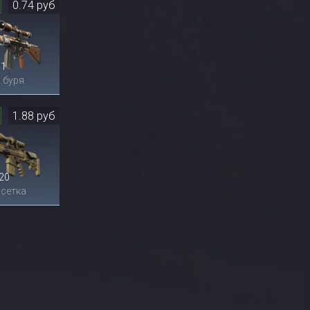
0.74 руб
1
 буря
1.88 руб
20
 сетка