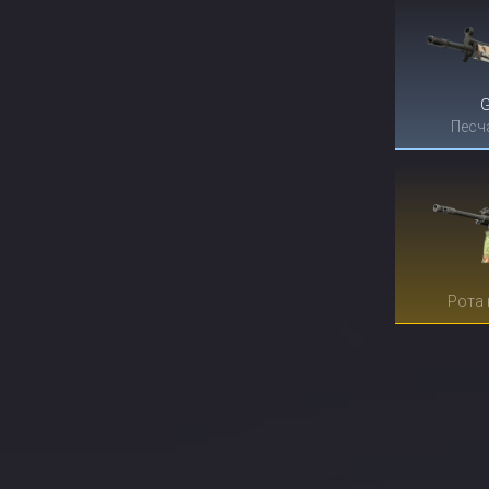
Песч
Рота