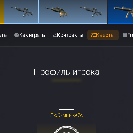
ать
Как играть
Контракты
Квесты
Fr
Профиль игрока
___
Любимый кейс