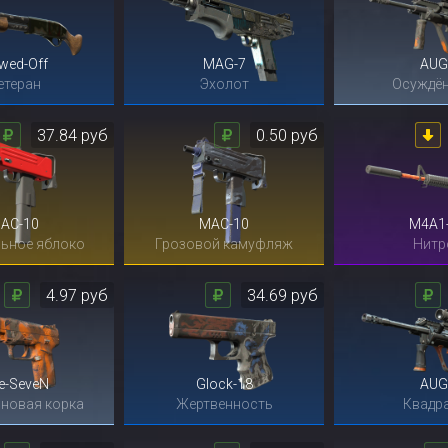
wed-Off
MAG-7
AUG
етеран
Эхолот
Осуждё
37.84 руб
0.50 руб
AC-10
MAC-10
M4A1
ьное яблоко
Грозовой камуфляж
Нитр
4.97 руб
34.69 руб
ve-SeveN
Glock-18
AUG
новая корка
Жертвенность
Квадр