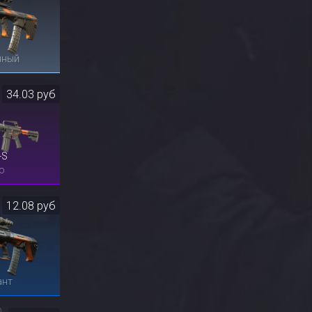
нный
34.03 руб
-S
о
12.08 руб
ант