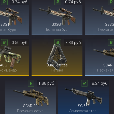
0.74 руб
0.74 руб
G3SG1
G3SG1
G3SG
аная буря
Песчаная буря
Песчаная
0.50 руб
7.83 руб
AUG
Dual Berettas
SCAR-
 коммандо
Патина
Песчаная
1.88 руб
8.24 руб
SCAR-20
SG 553
Песчаная сетка
Дамасская сталь