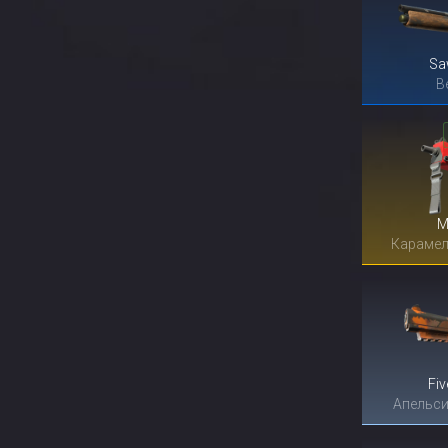
Sa
В
M
Карамел
Fi
Апельси