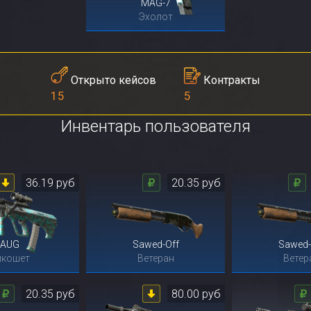
MAG-7
Эхолот
Контракты
Открыто кейсов
5
15
Инвентарь пользователя
36.19 руб
20.35 руб
AUG
Sawed-Off
Sawed-
икошет
Ветеран
Ветер
20.35 руб
80.00 руб