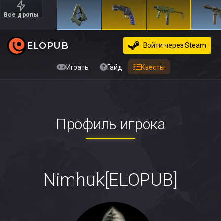
Все дропы
Дорогие
ELOPUB
Войти
через Steam
Играть
Гайд
Квесты
Профиль игрока
Nimhuk[ELOPUB]