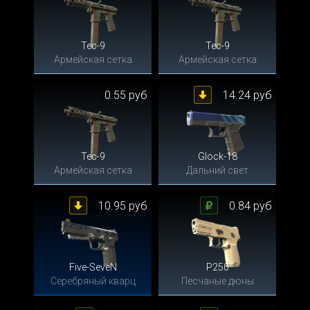
Tec-9
Tec-9
Армейская сетка
Армейская сетка
0.55 руб
14.24 руб
Tec-9
Glock-18
Армейская сетка
Дальний свет
10.95 руб
0.84 руб
Five-SeveN
P250
Серебряный кварц
Песчаные дюны