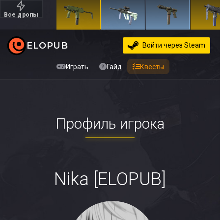
Все дропы
Дорогие
ELOPUB
Войти
через Steam
Играть
Гайд
Квесты
Профиль игрока
Nika [ELOPUB]